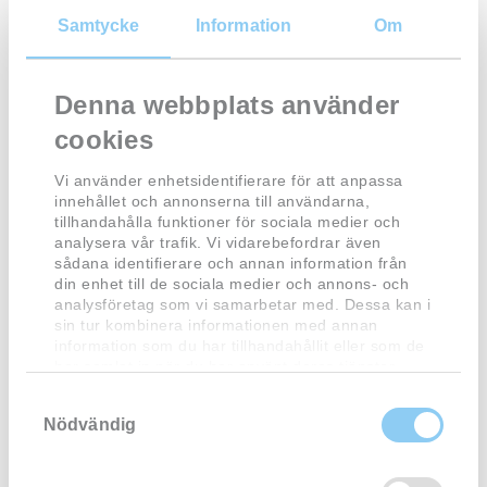
Room rates
Samtycke
Information
Om
Price High Season Low Season 30/8 - 30/4
Denna webbplats använder
* Price per room exclucive bedsheets and breakfast
cookies
* Singleroom 271:- Skr ( 244:- Skr )
Vi använder enhetsidentifierare för att anpassa
* 2 Bedroom 480:- Skr ( 432:- Skr )
innehållet och annonserna till användarna,
tillhandahålla funktioner för sociala medier och
*2 Bedroom with toilet 520:- Skr ( 468:-Skr )
analysera vår trafik. Vi vidarebefordrar även
sådana identifierare och annan information från
* 3 Bedroom 583:- Skr ( 525:- Skr )
din enhet till de sociala medier och annons- och
analysföretag som vi samarbetar med. Dessa kan i
*3 Bedroom with toilet 639:- Skr ( 575:- Skr )
sin tur kombinera informationen med annan
information som du har tillhandahållit eller som de
*4 Bedroom 676:- Skr ( 609:- Skr )
har samlat in när du har använt deras tjänster.
* 6 Bedroom 954:- Skr ( 859:- Skr )
S
Nödvändig
a
m
* Bedsheets with towel per person 85:- Skr ( only towel 35:-
t