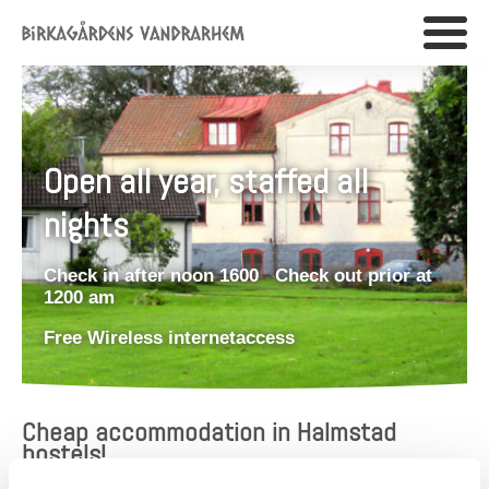
Open all year, staffed all
nights
Check in after noon 1600 Check out prior at
1200 am
Free Wireless internetaccess
Cheap accommodation in Halmstad
hostels!