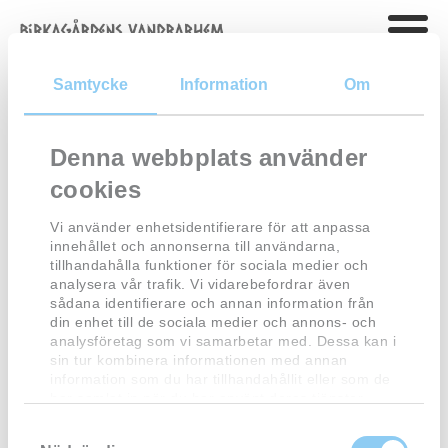
Samtycke
Information
Om
Denna webbplats använder
Open all year, staffed all
cookies
nights
Vi använder enhetsidentifierare för att anpassa
innehållet och annonserna till användarna,
Check in after noon 1600 Check out prior at
tillhandahålla funktioner för sociala medier och
1200 am
analysera vår trafik. Vi vidarebefordrar även
sådana identifierare och annan information från
Free Wireless internetaccess
din enhet till de sociala medier och annons- och
analysföretag som vi samarbetar med. Dessa kan i
sin tur kombinera informationen med annan
information som du har tillhandahållit eller som de
Directions
har samlat in när du har använt deras tjänster.
From Route 26 (Nissastigen), take the direction of Åled at
S
Spånstad and follow this road for about 1 kilometer through