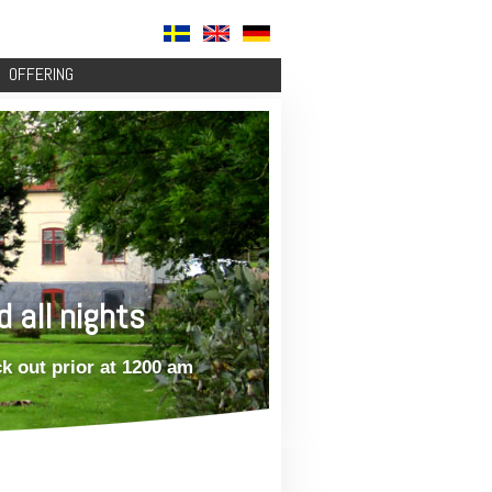
OFFERING
d all nights
k out prior at 1200 am