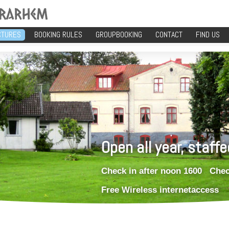
CTURES
BOOKING RULES
GROUPBOOKING
CONTACT
FIND US
Open all year, staffe
Check in after noon 1600 Chec
Free Wireless internetaccess